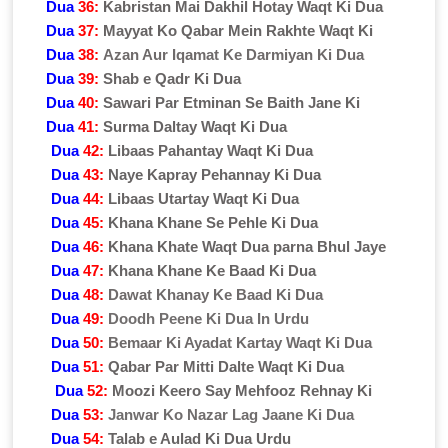
Dua
36:
Kabristan Mai Dakhil Hotay Waqt Ki Dua
Dua
37:
Mayyat Ko Qabar Mein Rakhte Waqt Ki
Dua
38:
Azan Aur Iqamat Ke Darmiyan Ki Dua
Dua
39:
Shab e Qadr Ki Dua
Dua
40:
Sawari Par Etminan Se Baith Jane Ki
Dua
41:
Surma Daltay Waqt Ki Dua
Dua
42:
Libaas Pahantay Waqt Ki Dua
Dua
43:
Naye Kapray Pehannay Ki Dua
Dua
44:
Libaas Utartay Waqt Ki Dua
Dua
45:
Khana Khane Se Pehle Ki Dua
Dua
46:
Khana Khate Waqt Dua parna Bhul Jaye
Dua
47:
Khana Khane Ke Baad Ki Dua
Dua
48:
Dawat Khanay Ke Baad Ki Dua
Dua
49:
Doodh Peene Ki Dua In Urdu
Dua
50:
Bemaar Ki Ayadat Kartay Waqt Ki Dua
Dua
51:
Qabar Par Mitti Dalte Waqt Ki Dua
Dua
52:
Moozi Keero Say Mehfooz Rehnay Ki
Dua
53:
Janwar Ko Nazar Lag Jaane Ki Dua
Dua
54:
Talab e Aulad Ki Dua Urdu