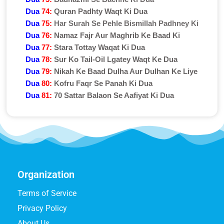
Dua
74:
Quran Padhty Waqt Ki Dua
Dua
75:
Har Surah Se Pehle Bismillah Padhney Ki
Dua
76:
Namaz Fajr Aur Maghrib Ke Baad Ki
Dua
77:
Stara Tottay Waqat Ki Dua
Dua
78:
Sur Ko Tail-Oil Lgatey Waqt Ke Dua
Dua
79:
Nikah Ke Baad Dulha Aur Dulhan Ke Liye
Dua
80:
Kofru Faqr Se Panah Ki Dua
Dua
81:
70 Sattar Balaon Se Aafiyat Ki Dua
Organization
Terms of Service
Privacy Policy
About Us