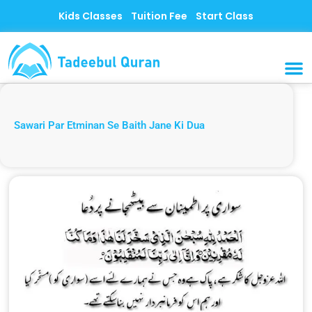
Skip
Kids Classes
Tuition Fee
Start Class
to
content
MUSLI
CONTACT US
Sawari Par Etminan Se Baith Jane Ki Dua