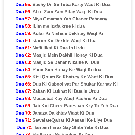
Dua
55:
Sachy Dil Se Toba Karty Waqt Ki Dua
Dua
56:
Ab-e-Zam Zam Pitay Waqt Ki Dua
Dua
57:
Niya Omamah Yah Chader Pehnany
Dua
58:
ILim me izafa krne ki dua
Dua
59:
Kufar Ki Nishani Dekhtay Waqt Ki
Dua
60:
staron Ko Dekhte Waqt Ki Dua
Dua
61:
Nafli Itkaf Ki Dua In Urdu
Dua
62:
Masjid Mein Dakhil Honay Ki Dua
Dua
63:
Masjid Se Bahar Nikalne Ki Dua
Dua
64:
Paon Sun Honay Ke Waqt Ki dua
Dua
65:
Kisi Qoum Se Khatrey Ke Waqt Ki Dua
Dua
66:
Dua Ki Qabooliyat Par Shukar Karnay Ki
Dua
67:
Zaban Ki Luknat Ki Dua In Urdu
Dua
68:
Museebat Kay Waqt Padhne Ki Dua
Dua
69:
Jab Koi Cheez Pareshan Kry To Yeh Dua
Dua
70:
Janaza Daikhtay Waqt Ki Dua
Dua
71:
SawalateQabar Ki Aasani Ke Liye Dua
Dua
72:
Tamam Imraz Say Shifa Yabi Ki Dua
Dua
73:
Badhazmi Se Bachne Ki Dua