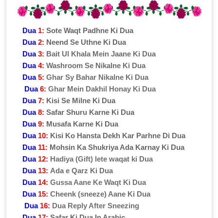
Dua
1:
Sote Waqt Padhne Ki Dua
Dua
2:
Neend Se Uthne Ki Dua
Dua
3:
Bait Ul Khala Mein Jaane Ki Dua
Dua
4:
Washroom Se Nikalne Ki Dua
Dua
5:
Ghar Sy Bahar Nikalne Ki Dua
Dua
6:
Ghar Mein Dakhil Honay Ki Dua
Dua
7:
Kisi Se Milne Ki Dua
Dua
8:
Safar Shuru Karne Ki Dua
Dua
9:
Musafa Karne Ki Dua
Dua
10:
Kisi Ko Hansta Dekh Kar Parhne Di Dua
Dua
11:
Mohsin Ka Shukriya Ada Karnay Ki Dua
Dua
12:
Hadiya (Gift) lete waqat ki Dua
Dua
13:
Ada e Qarz Ki Dua
Dua
14:
Gussa Aane Ke Waqt Ki Dua
Dua
15:
Cheenk (sneeze) Aane Ki Dua
Dua
16:
Dua Reply After Sneezing
Dua
17:
Safar Ki Dua In Arabic