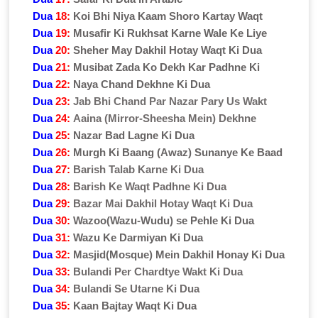
Dua
18:
Koi Bhi Niya Kaam Shoro Kartay Waqt
Dua
19:
Musafir Ki Rukhsat Karne Wale Ke Liye
Dua
20:
Sheher May Dakhil Hotay Waqt Ki Dua
Dua
21:
Musibat Zada Ko Dekh Kar Padhne Ki
Dua
22:
Naya Chand Dekhne Ki Dua
Dua
23:
Jab Bhi Chand Par Nazar Pary Us Wakt
Dua
24:
Aaina (Mirror-Sheesha Mein) Dekhne
Dua
25:
Nazar Bad Lagne Ki Dua
Dua
26:
Murgh Ki Baang (Awaz) Sunanye Ke Baad
Dua
27:
Barish Talab Karne Ki Dua
Dua
28:
Barish Ke Waqt Padhne Ki Dua
Dua
29:
Bazar Mai Dakhil Hotay Waqt Ki Dua
Dua
30:
Wazoo(Wazu-Wudu) se Pehle Ki Dua
Dua
31:
Wazu Ke Darmiyan Ki Dua
Dua
32:
Masjid(Mosque) Mein Dakhil Honay Ki Dua
Dua
33:
Bulandi Per Chardtye Wakt Ki Dua
Dua
34:
Bulandi Se Utarne Ki Dua
Dua
35:
Kaan Bajtay Waqt Ki Dua