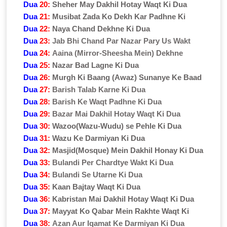
Dua
20:
Sheher May Dakhil Hotay Waqt Ki Dua
Dua
21:
Musibat Zada Ko Dekh Kar Padhne Ki
Dua
22:
Naya Chand Dekhne Ki Dua
Dua
23:
Jab Bhi Chand Par Nazar Pary Us Wakt
Dua
24:
Aaina (Mirror-Sheesha Mein) Dekhne
Dua
25:
Nazar Bad Lagne Ki Dua
Dua
26:
Murgh Ki Baang (Awaz) Sunanye Ke Baad
Dua
27:
Barish Talab Karne Ki Dua
Dua
28:
Barish Ke Waqt Padhne Ki Dua
Dua
29:
Bazar Mai Dakhil Hotay Waqt Ki Dua
Dua
30:
Wazoo(Wazu-Wudu) se Pehle Ki Dua
Dua
31:
Wazu Ke Darmiyan Ki Dua
Dua
32:
Masjid(Mosque) Mein Dakhil Honay Ki Dua
Dua
33:
Bulandi Per Chardtye Wakt Ki Dua
Dua
34:
Bulandi Se Utarne Ki Dua
Dua
35:
Kaan Bajtay Waqt Ki Dua
Dua
36:
Kabristan Mai Dakhil Hotay Waqt Ki Dua
Dua
37:
Mayyat Ko Qabar Mein Rakhte Waqt Ki
Dua
38:
Azan Aur Iqamat Ke Darmiyan Ki Dua