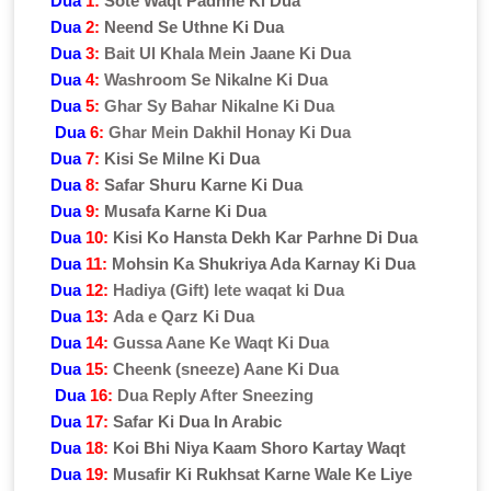
Dua
1:
Sote Waqt Padhne Ki Dua
Dua
2:
Neend Se Uthne Ki Dua
Dua
3:
Bait Ul Khala Mein Jaane Ki Dua
Dua
4:
Washroom Se Nikalne Ki Dua
Dua
5:
Ghar Sy Bahar Nikalne Ki Dua
Dua
6:
Ghar Mein Dakhil Honay Ki Dua
Dua
7:
Kisi Se Milne Ki Dua
Dua
8:
Safar Shuru Karne Ki Dua
Dua
9:
Musafa Karne Ki Dua
Dua
10:
Kisi Ko Hansta Dekh Kar Parhne Di Dua
Dua
11:
Mohsin Ka Shukriya Ada Karnay Ki Dua
Dua
12:
Hadiya (Gift) lete waqat ki Dua
Dua
13:
Ada e Qarz Ki Dua
Dua
14:
Gussa Aane Ke Waqt Ki Dua
Dua
15:
Cheenk (sneeze) Aane Ki Dua
Dua
16:
Dua Reply After Sneezing
Dua
17:
Safar Ki Dua In Arabic
Dua
18:
Koi Bhi Niya Kaam Shoro Kartay Waqt
Dua
19:
Musafir Ki Rukhsat Karne Wale Ke Liye