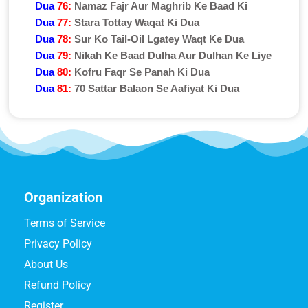
Dua
76:
Namaz Fajr Aur Maghrib Ke Baad Ki
Dua
77:
Stara Tottay Waqat Ki Dua
Dua
78:
Sur Ko Tail-Oil Lgatey Waqt Ke Dua
Dua
79:
Nikah Ke Baad Dulha Aur Dulhan Ke Liye
Dua
80:
Kofru Faqr Se Panah Ki Dua
Dua
81:
70 Sattar Balaon Se Aafiyat Ki Dua
Organization
Terms of Service
Privacy Policy
About Us
Refund Policy
Register