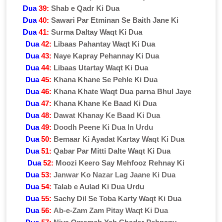
Dua
39:
Shab e Qadr Ki Dua
Dua
40:
Sawari Par Etminan Se Baith Jane Ki
Dua
41:
Surma Daltay Waqt Ki Dua
Dua
42:
Libaas Pahantay Waqt Ki Dua
Dua
43:
Naye Kapray Pehannay Ki Dua
Dua
44:
Libaas Utartay Waqt Ki Dua
Dua
45:
Khana Khane Se Pehle Ki Dua
Dua
46:
Khana Khate Waqt Dua parna Bhul Jaye
Dua
47:
Khana Khane Ke Baad Ki Dua
Dua
48:
Dawat Khanay Ke Baad Ki Dua
Dua
49:
Doodh Peene Ki Dua In Urdu
Dua
50:
Bemaar Ki Ayadat Kartay Waqt Ki Dua
Dua
51:
Qabar Par Mitti Dalte Waqt Ki Dua
Dua
52:
Moozi Keero Say Mehfooz Rehnay Ki
Dua
53:
Janwar Ko Nazar Lag Jaane Ki Dua
Dua
54:
Talab e Aulad Ki Dua Urdu
Dua
55:
Sachy Dil Se Toba Karty Waqt Ki Dua
Dua
56:
Ab-e-Zam Zam Pitay Waqt Ki Dua