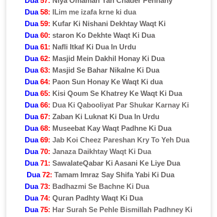
Dua
57:
Niya Omamah Yah Chader Pehnany
Dua
58:
ILim me izafa krne ki dua
Dua
59:
Kufar Ki Nishani Dekhtay Waqt Ki
Dua
60:
staron Ko Dekhte Waqt Ki Dua
Dua
61:
Nafli Itkaf Ki Dua In Urdu
Dua
62:
Masjid Mein Dakhil Honay Ki Dua
Dua
63:
Masjid Se Bahar Nikalne Ki Dua
Dua
64:
Paon Sun Honay Ke Waqt Ki dua
Dua
65:
Kisi Qoum Se Khatrey Ke Waqt Ki Dua
Dua
66:
Dua Ki Qabooliyat Par Shukar Karnay Ki
Dua
67:
Zaban Ki Luknat Ki Dua In Urdu
Dua
68:
Museebat Kay Waqt Padhne Ki Dua
Dua
69:
Jab Koi Cheez Pareshan Kry To Yeh Dua
Dua
70:
Janaza Daikhtay Waqt Ki Dua
Dua
71:
SawalateQabar Ki Aasani Ke Liye Dua
Dua
72:
Tamam Imraz Say Shifa Yabi Ki Dua
Dua
73:
Badhazmi Se Bachne Ki Dua
Dua
74:
Quran Padhty Waqt Ki Dua
Dua
75:
Har Surah Se Pehle Bismillah Padhney Ki