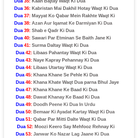
Dua
35:
Kaan Bajtay Waqt Ki Dua
Dua
36:
Kabristan Mai Dakhil Hotay Waqt Ki Dua
Dua
37:
Mayyat Ko Qabar Mein Rakhte Waqt Ki
Dua
38:
Azan Aur Iqamat Ke Darmiyan Ki Dua
Dua
39:
Shab e Qadr Ki Dua
Dua
40:
Sawari Par Etminan Se Baith Jane Ki
Dua
41:
Surma Daltay Waqt Ki Dua
Dua
42:
Libaas Pahantay Waqt Ki Dua
Dua
43:
Naye Kapray Pehannay Ki Dua
Dua
44:
Libaas Utartay Waqt Ki Dua
Dua
45:
Khana Khane Se Pehle Ki Dua
Dua
46:
Khana Khate Waqt Dua parna Bhul Jaye
Dua
47:
Khana Khane Ke Baad Ki Dua
Dua
48:
Dawat Khanay Ke Baad Ki Dua
Dua
49:
Doodh Peene Ki Dua In Urdu
Dua
50:
Bemaar Ki Ayadat Kartay Waqt Ki Dua
Dua
51:
Qabar Par Mitti Dalte Waqt Ki Dua
Dua
52:
Moozi Keero Say Mehfooz Rehnay Ki
Dua
53:
Janwar Ko Nazar Lag Jaane Ki Dua