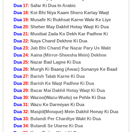
Dua
17:
Safar Ki Dua In Arabic
Dua
18:
Koi Bhi Niya Kaam Shoro Kartay Waqt
Dua
19:
Musafir Ki Rukhsat Karne Wale Ke Liye
Dua
20:
Sheher May Dakhil Hotay Waqt Ki Dua
Dua
21:
Musibat Zada Ko Dekh Kar Padhne Ki
Dua
22:
Naya Chand Dekhne Ki Dua
Dua
23:
Jab Bhi Chand Par Nazar Pary Us Wakt
Dua
24:
Aaina (Mirror-Sheesha Mein) Dekhne
Dua
25:
Nazar Bad Lagne Ki Dua
Dua
26:
Murgh Ki Baang (Awaz) Sunanye Ke Baad
Dua
27:
Barish Talab Karne Ki Dua
Dua
28:
Barish Ke Waqt Padhne Ki Dua
Dua
29:
Bazar Mai Dakhil Hotay Waqt Ki Dua
Dua
30:
Wazoo(Wazu-Wudu) se Pehle Ki Dua
Dua
31:
Wazu Ke Darmiyan Ki Dua
Dua
32:
Masjid(Mosque) Mein Dakhil Honay Ki Dua
Dua
33:
Bulandi Per Chardtye Wakt Ki Dua
Dua
34:
Bulandi Se Utarne Ki Dua