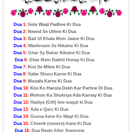
Dua
1:
Sote Waqt Padhne Ki Dua
Dua
2:
Neend Se Uthne Ki Dua
Dua
3:
Bait Ul Khala Mein Jaane Ki Dua
Dua
4:
Washroom Se Nikalne Ki Dua
Dua
5:
Ghar Sy Bahar Nikalne Ki Dua
Dua
6:
Ghar Mein Dakhil Honay Ki Dua
Dua
7:
Kisi Se Milne Ki Dua
Dua
8:
Safar Shuru Karne Ki Dua
Dua
9:
Musafa Karne Ki Dua
Dua
10:
Kisi Ko Hansta Dekh Kar Parhne Di Dua
Dua
11:
Mohsin Ka Shukriya Ada Karnay Ki Dua
Dua
12:
Hadiya (Gift) lete waqat ki Dua
Dua
13:
Ada e Qarz Ki Dua
Dua
14:
Gussa Aane Ke Waqt Ki Dua
Dua
15:
Cheenk (sneeze) Aane Ki Dua
Dua
16:
Dua Reply After Sneezing