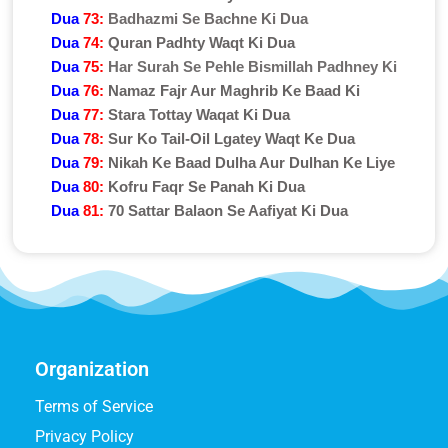
Dua
73:
Badhazmi Se Bachne Ki Dua
Dua
74:
Quran Padhty Waqt Ki Dua
Dua
75:
Har Surah Se Pehle Bismillah Padhney Ki
Dua
76:
Namaz Fajr Aur Maghrib Ke Baad Ki
Dua
77:
Stara Tottay Waqat Ki Dua
Dua
78:
Sur Ko Tail-Oil Lgatey Waqt Ke Dua
Dua
79:
Nikah Ke Baad Dulha Aur Dulhan Ke Liye
Dua
80:
Kofru Faqr Se Panah Ki Dua
Dua
81:
70 Sattar Balaon Se Aafiyat Ki Dua
Organization
Terms of Service
Privacy Policy