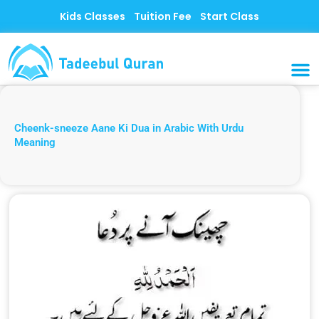
Skip
Kids Classes
Tuition Fee
Start Class
to
content
MUSLI
CONTACT US
Cheenk-sneeze Aane Ki Dua in Arabic With Urdu
Meaning