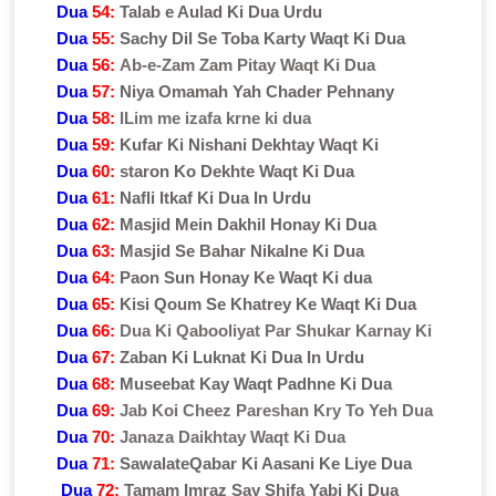
Dua
54:
Talab e Aulad Ki Dua Urdu
Dua
55:
Sachy Dil Se Toba Karty Waqt Ki Dua
Dua
56:
Ab-e-Zam Zam Pitay Waqt Ki Dua
Dua
57:
Niya Omamah Yah Chader Pehnany
Dua
58:
ILim me izafa krne ki dua
Dua
59:
Kufar Ki Nishani Dekhtay Waqt Ki
Dua
60:
staron Ko Dekhte Waqt Ki Dua
Dua
61:
Nafli Itkaf Ki Dua In Urdu
Dua
62:
Masjid Mein Dakhil Honay Ki Dua
Dua
63:
Masjid Se Bahar Nikalne Ki Dua
Dua
64:
Paon Sun Honay Ke Waqt Ki dua
Dua
65:
Kisi Qoum Se Khatrey Ke Waqt Ki Dua
Dua
66:
Dua Ki Qabooliyat Par Shukar Karnay Ki
Dua
67:
Zaban Ki Luknat Ki Dua In Urdu
Dua
68:
Museebat Kay Waqt Padhne Ki Dua
Dua
69:
Jab Koi Cheez Pareshan Kry To Yeh Dua
Dua
70:
Janaza Daikhtay Waqt Ki Dua
Dua
71:
SawalateQabar Ki Aasani Ke Liye Dua
Dua
72:
Tamam Imraz Say Shifa Yabi Ki Dua