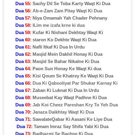
Dua
55:
Sachy Dil Se Toba Karty Waqt Ki Dua
Dua
56:
Ab-e-Zam Zam Pitay Waqt Ki Dua
Dua
57:
Niya Omamah Yah Chader Pehnany
Dua
58:
ILim me izafa krne ki dua
Dua
59:
Kufar Ki Nishani Dekhtay Waqt Ki
Dua
60:
staron Ko Dekhte Waqt Ki Dua
Dua
61:
Nafli Itkaf Ki Dua In Urdu
Dua
62:
Masjid Mein Dakhil Honay Ki Dua
Dua
63:
Masjid Se Bahar Nikalne Ki Dua
Dua
64:
Paon Sun Honay Ke Waqt Ki dua
Dua
65:
Kisi Qoum Se Khatrey Ke Waqt Ki Dua
Dua
66:
Dua Ki Qabooliyat Par Shukar Karnay Ki
Dua
67:
Zaban Ki Luknat Ki Dua In Urdu
Dua
68:
Museebat Kay Waqt Padhne Ki Dua
Dua
69:
Jab Koi Cheez Pareshan Kry To Yeh Dua
Dua
70:
Janaza Daikhtay Waqt Ki Dua
Dua
71:
SawalateQabar Ki Aasani Ke Liye Dua
Dua
72:
Tamam Imraz Say Shifa Yabi Ki Dua
Dua
73:
Badhazmi Se Bachne Ki Dua