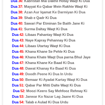
Dua
36:
Kabristan Mai Dakhil Hotay Waqt Ki Dua
Dua
37:
Mayyat Ko Qabar Mein Rakhte Waqt Ki
Dua
38:
Azan Aur Iqamat Ke Darmiyan Ki Dua
Dua
39:
Shab e Qadr Ki Dua
Dua
40:
Sawari Par Etminan Se Baith Jane Ki
Dua
41:
Surma Daltay Waqt Ki Dua
Dua
42:
Libaas Pahantay Waqt Ki Dua
Dua
43:
Naye Kapray Pehannay Ki Dua
Dua
44:
Libaas Utartay Waqt Ki Dua
Dua
45:
Khana Khane Se Pehle Ki Dua
Dua
46:
Khana Khate Waqt Dua parna Bhul Jaye
Dua
47:
Khana Khane Ke Baad Ki Dua
Dua
48:
Dawat Khanay Ke Baad Ki Dua
Dua
49:
Doodh Peene Ki Dua In Urdu
Dua
50:
Bemaar Ki Ayadat Kartay Waqt Ki Dua
Dua
51:
Qabar Par Mitti Dalte Waqt Ki Dua
Dua
52:
Moozi Keero Say Mehfooz Rehnay Ki
Dua
53:
Janwar Ko Nazar Lag Jaane Ki Dua
Dua
54:
Talab e Aulad Ki Dua Urdu