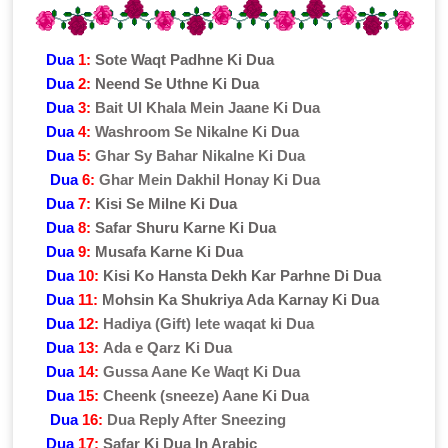
Dua
1:
Sote Waqt Padhne Ki Dua
Dua
2:
Neend Se Uthne Ki Dua
Dua
3:
Bait Ul Khala Mein Jaane Ki Dua
Dua
4:
Washroom Se Nikalne Ki Dua
Dua
5:
Ghar Sy Bahar Nikalne Ki Dua
Dua
6:
Ghar Mein Dakhil Honay Ki Dua
Dua
7:
Kisi Se Milne Ki Dua
Dua
8:
Safar Shuru Karne Ki Dua
Dua
9:
Musafa Karne Ki Dua
Dua
10:
Kisi Ko Hansta Dekh Kar Parhne Di Dua
Dua
11:
Mohsin Ka Shukriya Ada Karnay Ki Dua
Dua
12:
Hadiya (Gift) lete waqat ki Dua
Dua
13:
Ada e Qarz Ki Dua
Dua
14:
Gussa Aane Ke Waqt Ki Dua
Dua
15:
Cheenk (sneeze) Aane Ki Dua
Dua
16:
Dua Reply After Sneezing
Dua
17:
Safar Ki Dua In Arabic