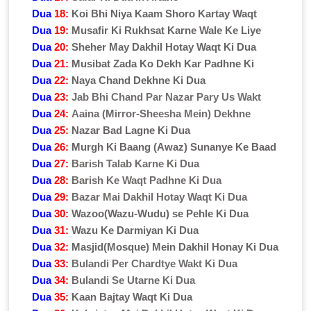
Dua
18:
Koi Bhi Niya Kaam Shoro Kartay Waqt
Dua
19:
Musafir Ki Rukhsat Karne Wale Ke Liye
Dua
20:
Sheher May Dakhil Hotay Waqt Ki Dua
Dua
21:
Musibat Zada Ko Dekh Kar Padhne Ki
Dua
22:
Naya Chand Dekhne Ki Dua
Dua
23:
Jab Bhi Chand Par Nazar Pary Us Wakt
Dua
24:
Aaina (Mirror-Sheesha Mein) Dekhne
Dua
25:
Nazar Bad Lagne Ki Dua
Dua
26:
Murgh Ki Baang (Awaz) Sunanye Ke Baad
Dua
27:
Barish Talab Karne Ki Dua
Dua
28:
Barish Ke Waqt Padhne Ki Dua
Dua
29:
Bazar Mai Dakhil Hotay Waqt Ki Dua
Dua
30:
Wazoo(Wazu-Wudu) se Pehle Ki Dua
Dua
31:
Wazu Ke Darmiyan Ki Dua
Dua
32:
Masjid(Mosque) Mein Dakhil Honay Ki Dua
Dua
33:
Bulandi Per Chardtye Wakt Ki Dua
Dua
34:
Bulandi Se Utarne Ki Dua
Dua
35:
Kaan Bajtay Waqt Ki Dua