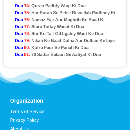
Dua
74:
Quran Padhty Waqt Ki Dua
Dua
75:
Har Surah Se Pehle Bismillah Padhney Ki
Dua
76:
Namaz Fajr Aur Maghrib Ke Baad Ki
Dua
77:
Stara Tottay Waqat Ki Dua
Dua
78:
Sur Ko Tail-Oil Lgatey Waqt Ke Dua
Dua
79:
Nikah Ke Baad Dulha Aur Dulhan Ke Liye
Dua
80:
Kofru Faqr Se Panah Ki Dua
Dua
81:
70 Sattar Balaon Se Aafiyat Ki Dua
Organization
Terms of Service
Privacy Policy
About Us