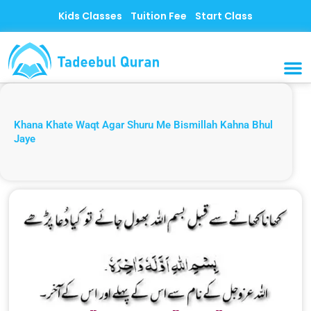
Skip
Kids Classes
Tuition Fee
Start Class
to
content
MUSLI
CONTACT US
Khana Khate Waqt Agar Shuru Me Bismillah Kahna Bhul
Jaye