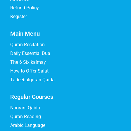
Refund Policy
Register
Main Menu
Quran Recitation
Daily Essential Dua
The 6 Six kalmay
How to Offer Salat
Tadeebulquran Qaida
Regular Courses
Noorani Qaida
Quran Reading
Arabic Language