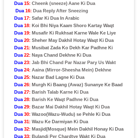
Dua
15:
Cheenk (sneeze) Aane Ki Dua
Dua
16:
Dua Reply After Sneezing
Dua
17:
Safar Ki Dua In Arabic
Dua
18:
Koi Bhi Niya Kaam Shoro Kartay Waqt
Dua
19:
Musafir Ki Rukhsat Karne Wale Ke Liye
Dua
20:
Sheher May Dakhil Hotay Waqt Ki Dua
Dua
21:
Musibat Zada Ko Dekh Kar Padhne Ki
Dua
22:
Naya Chand Dekhne Ki Dua
Dua
23:
Jab Bhi Chand Par Nazar Pary Us Wakt
Dua
24:
Aaina (Mirror-Sheesha Mein) Dekhne
Dua
25:
Nazar Bad Lagne Ki Dua
Dua
26:
Murgh Ki Baang (Awaz) Sunanye Ke Baad
Dua
27:
Barish Talab Karne Ki Dua
Dua
28:
Barish Ke Waqt Padhne Ki Dua
Dua
29:
Bazar Mai Dakhil Hotay Waqt Ki Dua
Dua
30:
Wazoo(Wazu-Wudu) se Pehle Ki Dua
Dua
31:
Wazu Ke Darmiyan Ki Dua
Dua
32:
Masjid(Mosque) Mein Dakhil Honay Ki Dua
Dua
33:
Bulandi Per Chardtye Wakt Ki Dua