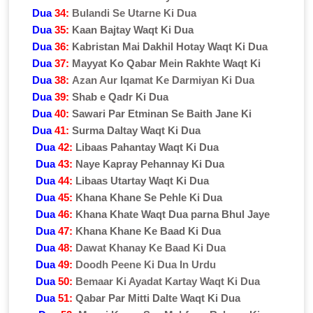
Dua
34:
Bulandi Se Utarne Ki Dua
Dua
35:
Kaan Bajtay Waqt Ki Dua
Dua
36:
Kabristan Mai Dakhil Hotay Waqt Ki Dua
Dua
37:
Mayyat Ko Qabar Mein Rakhte Waqt Ki
Dua
38:
Azan Aur Iqamat Ke Darmiyan Ki Dua
Dua
39:
Shab e Qadr Ki Dua
Dua
40:
Sawari Par Etminan Se Baith Jane Ki
Dua
41:
Surma Daltay Waqt Ki Dua
Dua
42:
Libaas Pahantay Waqt Ki Dua
Dua
43:
Naye Kapray Pehannay Ki Dua
Dua
44:
Libaas Utartay Waqt Ki Dua
Dua
45:
Khana Khane Se Pehle Ki Dua
Dua
46:
Khana Khate Waqt Dua parna Bhul Jaye
Dua
47:
Khana Khane Ke Baad Ki Dua
Dua
48:
Dawat Khanay Ke Baad Ki Dua
Dua
49:
Doodh Peene Ki Dua In Urdu
Dua
50:
Bemaar Ki Ayadat Kartay Waqt Ki Dua
Dua
51:
Qabar Par Mitti Dalte Waqt Ki Dua