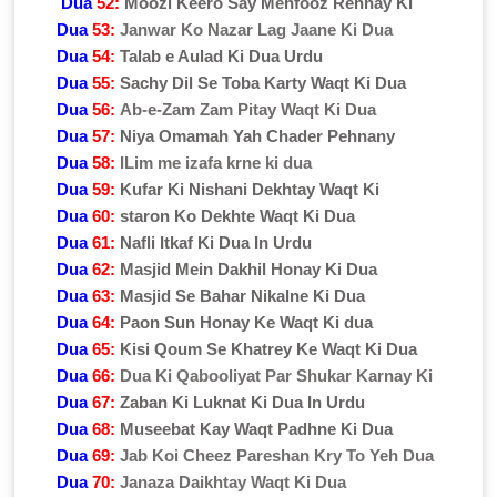
Dua
52:
Moozi Keero Say Mehfooz Rehnay Ki
Dua
53:
Janwar Ko Nazar Lag Jaane Ki Dua
Dua
54:
Talab e Aulad Ki Dua Urdu
Dua
55:
Sachy Dil Se Toba Karty Waqt Ki Dua
Dua
56:
Ab-e-Zam Zam Pitay Waqt Ki Dua
Dua
57:
Niya Omamah Yah Chader Pehnany
Dua
58:
ILim me izafa krne ki dua
Dua
59:
Kufar Ki Nishani Dekhtay Waqt Ki
Dua
60:
staron Ko Dekhte Waqt Ki Dua
Dua
61:
Nafli Itkaf Ki Dua In Urdu
Dua
62:
Masjid Mein Dakhil Honay Ki Dua
Dua
63:
Masjid Se Bahar Nikalne Ki Dua
Dua
64:
Paon Sun Honay Ke Waqt Ki dua
Dua
65:
Kisi Qoum Se Khatrey Ke Waqt Ki Dua
Dua
66:
Dua Ki Qabooliyat Par Shukar Karnay Ki
Dua
67:
Zaban Ki Luknat Ki Dua In Urdu
Dua
68:
Museebat Kay Waqt Padhne Ki Dua
Dua
69:
Jab Koi Cheez Pareshan Kry To Yeh Dua
Dua
70:
Janaza Daikhtay Waqt Ki Dua