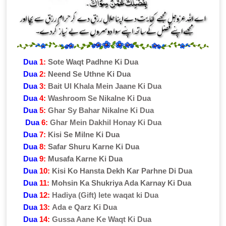
Dua
1:
Sote Waqt Padhne Ki Dua
Dua
2:
Neend Se Uthne Ki Dua
Dua
3:
Bait Ul Khala Mein Jaane Ki Dua
Dua
4:
Washroom Se Nikalne Ki Dua
Dua
5:
Ghar Sy Bahar Nikalne Ki Dua
Dua
6:
Ghar Mein Dakhil Honay Ki Dua
Dua
7:
Kisi Se Milne Ki Dua
Dua
8:
Safar Shuru Karne Ki Dua
Dua
9:
Musafa Karne Ki Dua
Dua
10:
Kisi Ko Hansta Dekh Kar Parhne Di Dua
Dua
11:
Mohsin Ka Shukriya Ada Karnay Ki Dua
Dua
12:
Hadiya (Gift) lete waqat ki Dua
Dua
13:
Ada e Qarz Ki Dua
Dua
14:
Gussa Aane Ke Waqt Ki Dua