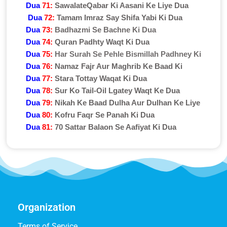
Dua
71:
SawalateQabar Ki Aasani Ke Liye Dua
Dua
72:
Tamam Imraz Say Shifa Yabi Ki Dua
Dua
73:
Badhazmi Se Bachne Ki Dua
Dua
74:
Quran Padhty Waqt Ki Dua
Dua
75:
Har Surah Se Pehle Bismillah Padhney Ki
Dua
76:
Namaz Fajr Aur Maghrib Ke Baad Ki
Dua
77:
Stara Tottay Waqat Ki Dua
Dua
78:
Sur Ko Tail-Oil Lgatey Waqt Ke Dua
Dua
79:
Nikah Ke Baad Dulha Aur Dulhan Ke Liye
Dua
80:
Kofru Faqr Se Panah Ki Dua
Dua
81:
70 Sattar Balaon Se Aafiyat Ki Dua
Organization
Terms of Service