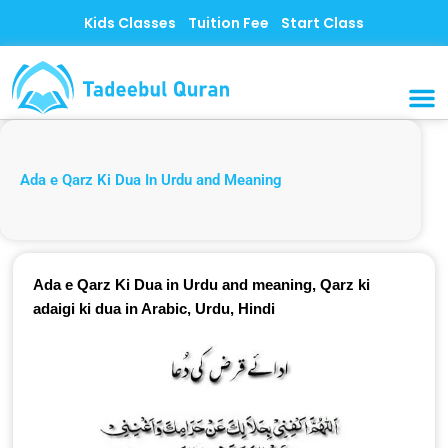
Skip
Kids Classes
Tuition Fee
Start Class
to
content
MUSLI
CONTACT US
Ada e Qarz Ki Dua In Urdu and Meaning
Ada e Qarz Ki Dua in Urdu and meaning, Qarz ki
adaigi ki dua in Arabic, Urdu, Hindi